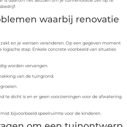
ar is daarom hét seizoen om je tuinrenovatie zelf op te
bedrijf.
blemen waarbij renovatie
 verzakt en je wensen veranderen. Op een gegeven moment
 logische stap. Enkele concrete voorbeeld van situaties
nodig worden vervangen.
rzakking van de tuingrond.
 groeien.
d te dicht is en er geen voorzieningen voor de afwatering
e mist bijvoorbeeld speelruimte voor de kinderen.
vragen om een tuinontwerp