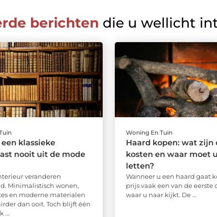
erde berichten
die u wellicht in
Tuin
Woning En Tuin
een klassieke
Haard kopen: wat zijn
st nooit uit de mode
kosten en waar moet u
letten?
interieur veranderen
Wanneer u een haard gaat ko
d. Minimalistisch wonen,
prijs vaak een van de eerste
tes en moderne materialen
waar u naar kijkt. De ...
irder dan ooit. Toch blijft één
 ...