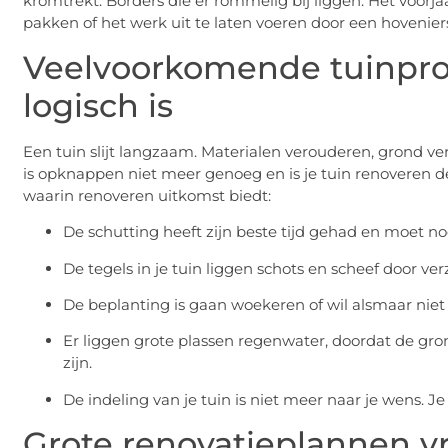
kromtrekt. Borders die er rommelig bij liggen. Het voorja
pakken of het werk uit te laten voeren door een hoveniers
Veelvoorkomende tuinpro
logisch is
Een tuin slijt langzaam. Materialen verouderen, grond
is opknappen niet meer genoeg en is je tuin renoveren de
waarin renoveren uitkomst biedt:
De schutting heeft zijn beste tijd gehad en moet 
De tegels in je tuin liggen schots en scheef door ve
De beplanting is gaan woekeren of wil alsmaar niet
Er liggen grote plassen regenwater, doordat de gron
zijn.
De indeling van je tuin is niet meer naar je wens. J
Grote renovatieplannen 