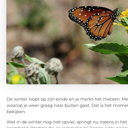
De winter loopt op zijn einde en je merkt het meteen. M
waarop je weer graag naar buiten gaat. Dat is het mom
bekijken.
Wat in de winter nog niet opviel, springt nu ineens in het 