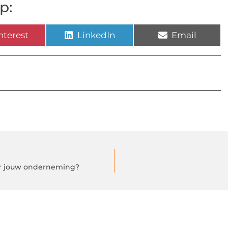
p:
nterest
LinkedIn
Email
oor jouw onderneming?