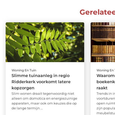
Gerelate
Woning En Tuin
Woning En 
Slimme tuinaanleg in regio
Waarom 
Ridderkerk voorkomt latere
boekenka
kopzorgen
raakt
Slim wonen draait tegenwoordig niet
Trends in 
alleen om domotica en energiezuinige
voortduren
apparaten, maar ook om keuzes die op
open ruim
de lange termijn ...
zijn popula
meubelstuk