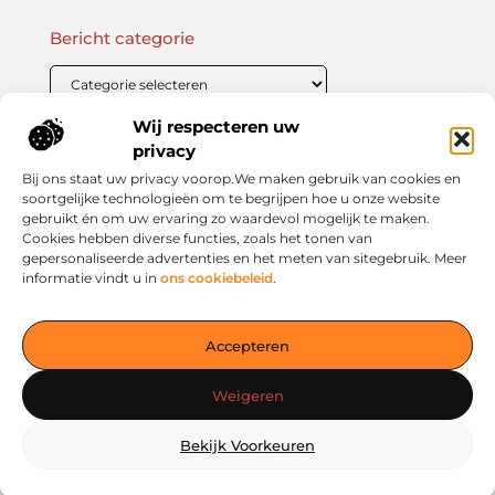
Bericht categorie
Wij respecteren uw
Onze informatie
privacy
Bij ons staat uw privacy voorop.We maken gebruik van cookies en
Linkbuilding Kopen: Wat Je Moet Weten Voor Succesvolle SEO
Zo Verdien Jij Geld met je Website: Praktische Strategieën voor Online Inkomsten
soortgelijke technologieën om te begrijpen hoe u onze website
gebruikt én om uw ervaring zo waardevol mogelijk te maken.
Cookies hebben diverse functies, zoals het tonen van
gepersonaliseerde advertenties en het meten van sitegebruik. Meer
informatie vindt u in
ons cookiebeleid
.
Jouw slimme startpunt voor inspiratie en kennis
— Verken prikkelende blogs, slimme inzichten en praktische
Accepteren
tips voor een bewuster en slimmer leven. Alles overzichtelijk
verzameld op één platform. Begin vandaag nog op living-
Weigeren
smart.nl!
Bekijk Voorkeuren
@2025
www.living-smart.nl
.All Right Reserved.