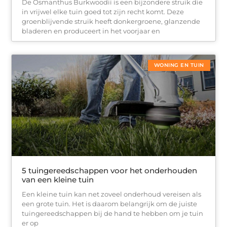
De Osmanthus Burkwoodii is een bijzondere struik die
in vrijwel elke tuin goed tot zijn recht komt. Deze
groenblijvende struik heeft donkergroene, glanzende
bladeren en produceert in het voorjaar en
WONING EN TUIN
5 tuingereedschappen voor het onderhouden
van een kleine tuin
Een kleine tuin kan net zoveel onderhoud vereisen als
een grote tuin. Het is daarom belangrijk om de juiste
tuingereedschappen bij de hand te hebben om je tuin
er op