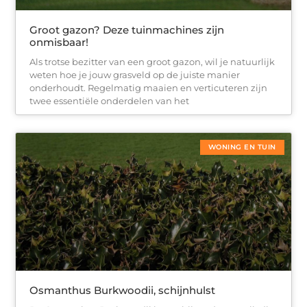
Groot gazon? Deze tuinmachines zijn
onmisbaar!
Als trotse bezitter van een groot gazon, wil je natuurlijk
weten hoe je jouw grasveld op de juiste manier
onderhoudt. Regelmatig maaien en verticuteren zijn
twee essentiële onderdelen van het
WONING EN TUIN
Osmanthus Burkwoodii, schijnhulst