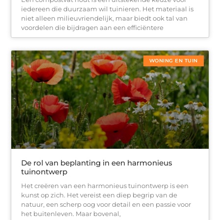
iedereen die duurzaam wil tuinieren. Het materiaal is
niet alleen milieuvriendelijk, maar biedt ook tal van
voordelen die bijdragen aan een efficiëntere
WONING EN TUIN
De rol van beplanting in een harmonieus
tuinontwerp
Het creëren van een harmonieus tuinontwerp is een
kunst op zich. Het vereist een diep begrip van de
natuur, een scherp oog voor detail en een passie voor
het buitenleven. Maar bovenal,