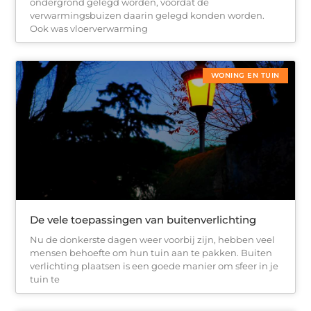
ondergrond gelegd worden, voordat de
verwarmingsbuizen daarin gelegd konden worden.
Ook was vloerverwarming
WONING EN TUIN
De vele toepassingen van buitenverlichting
Nu de donkerste dagen weer voorbij zijn, hebben veel
mensen behoefte om hun tuin aan te pakken. Buiten
verlichting plaatsen is een goede manier om sfeer in je
tuin te