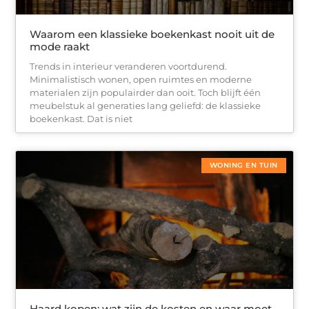
Waarom een klassieke boekenkast nooit uit de
mode raakt
Trends in interieur veranderen voortdurend.
Minimalistisch wonen, open ruimtes en moderne
materialen zijn populairder dan ooit. Toch blijft één
meubelstuk al generaties lang geliefd: de klassieke
boekenkast. Dat is niet
WONING EN TUIN
Haard kopen: wat zijn de kosten en waar moet