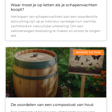
Waar moet je op letten als je schapenvachten
koopt?
Het kopen van schapenvachten kan een waardevolle
aanvulling zijn op je interieur vanwege hun warmte,
zachtheid en natuurlijke uitstraling. Om een
weloverwogen beslissing te maken en ervoor te zorgen
dat
WONING EN TUIN
De voordelen van een compostvat van hout
Een compostvat hout is een uitstekende keuze voor