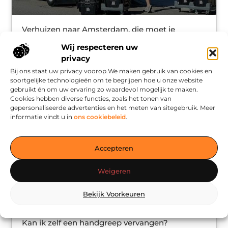
Verhuizen naar Amsterdam, die moet je
regelen
Wij respecteren uw
Verhuizen is een stressvol moment. Er zijn veel dingen
privacy
die moeten worden gedaan om je voor te bereiden op
Bij ons staat uw privacy voorop.We maken gebruik van cookies en
deze grote dag. Je kunt echter probleemloos
soortgelijke technologieën om te begrijpen hoe u onze website
verhuizen als je een
gebruikt én om uw ervaring zo waardevol mogelijk te maken.
Cookies hebben diverse functies, zoals het tonen van
gepersonaliseerde advertenties en het meten van sitegebruik. Meer
informatie vindt u in
ons cookiebeleid
.
WONING EN TUIN
Accepteren
Weigeren
Bekijk Voorkeuren
Kan ik zelf een handgreep vervangen?