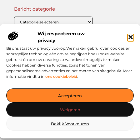
Bericht categorie
Wij respecteren uw
Onze informatie
privacy
Bij ons staat uw privacy voorop.We maken gebruik van cookies en
Linkbuilding Kopen: Wat Je Moet Weten Voor Succesvolle SEO
Zo Verdien Jij Geld met je Website: Praktische Strategieën voor Online Inkomsten
soortgelijke technologieën om te begrijpen hoe u onze website
gebruikt én om uw ervaring zo waardevol mogelijk te maken.
Cookies hebben diverse functies, zoals het tonen van
gepersonaliseerde advertenties en het meten van sitegebruik. Meer
informatie vindt u in
ons cookiebeleid
.
Jouw slimme startpunt voor inspiratie en kennis
— Verken prikkelende blogs, slimme inzichten en praktische
Accepteren
tips voor een bewuster en slimmer leven. Alles overzichtelijk
verzameld op één platform. Begin vandaag nog op living-
Weigeren
smart.nl!
Bekijk Voorkeuren
@2025
www.living-smart.nl
.All Right Reserved.