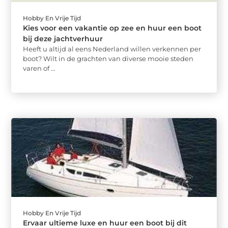
Hobby En Vrije Tijd
Kies voor een vakantie op zee en huur een boot
bij deze jachtverhuur
Heeft u altijd al eens Nederland willen verkennen per
boot? Wilt in de grachten van diverse mooie steden
varen of ...
Hobby En Vrije Tijd
Ervaar ultieme luxe en huur een boot bij dit