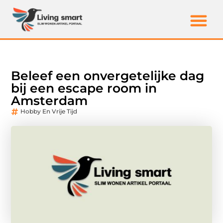
Beleef een onvergetelijke dag
bij een escape room in
Amsterdam
Hobby En Vrije Tijd