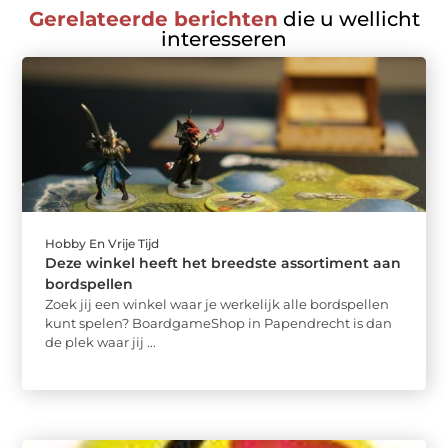
Gerelateerde berichten
die u wellicht
interesseren
Hobby En Vrije Tijd
Deze winkel heeft het breedste assortiment aan
bordspellen
Zoek jij een winkel waar je werkelijk alle bordspellen
kunt spelen? BoardgameShop in Papendrecht is dan
de plek waar jij ...