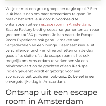
Wil je er met een grote groep een dagje op uit? Een
leuk idee is dan om naar Amsterdam te gaan. Je
maakt het extra leuk door bijvoorbeeld te
ontsnappen uit een
escape room in Amsterdam
.
Escape Factory biedt groepsarrangementen aan voor
groepen tot 180 personen. Je kan naast de Escape
Room Experience ook gebruik maken van
vergaderzalen en een lounge. Daarnaast kies je uit
verschillende lunch- en dinerbuffetten om de dag
goed af te sluiten. Na de escape room is het ook
mogelijk om Amsterdam te verkennen via een
privérondvaart op de grachten of een iPad-spel.
Indien gewenst wordt er gezorgd voor een
avondactiviteit, zoals een pub quiz. Zo beleef je een
onvergetelijke dag in Amsterdam.
Ontsnap uit een escape
room in Amsterdam