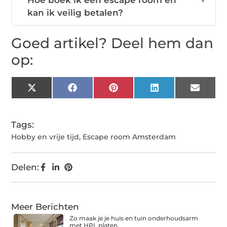
Hoe boek ik een escape room en
▼
kan ik veilig betalen?
Goed artikel? Deel hem dan
op:
X
Facebook
Pinterest
LinkedIn
Email
(Twitter)
Tags:
Hobby en vrije tijd
,
Escape room Amsterdam
Delen:
Meer Berichten
Zo maak je je huis en tuin onderhoudsarm
met HPL platen