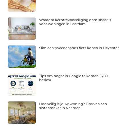
Waarom kerntrekbeveiliging onmisbaar is
voor woningen in Leerdam
Slim een tweedehands fiets kopen in Deventer
Tips om hoger in Google te komen (SEO
basics)
Hoe veilig is jouw woning? Tips van een
slotenmaker in Naarden