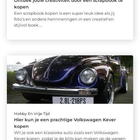
Ontdek jouw creativiteit door een scrapbook te
kopen
Een scrapbook kopen is een super leuk idee als jij
foto’s en andere herinneringen in een creatief en
stijlvol boek ...
Hobby En Vrije Tijd
Hier kun je een prachtige Volkswagen Kever
kopen
Wil je ook een klassieke auto zoals een Volkswagen
Kever kopen, zodat je de blits kan maken op de wegen