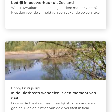
bedrijf in bootverhuur uit Zeeland
Wilt u uw vakantie op een bijzondere manier vieren?
Kies dan voor de vrijheid van een vakantie op een luxe
...
Hobby En Vrije Tijd
In de Biesbosch wandelen is een moment van
rust
Door in de Biesbosch een heerlijk stuk te wandelen,
geniet u van de rust en van de diversiteit in flora ...