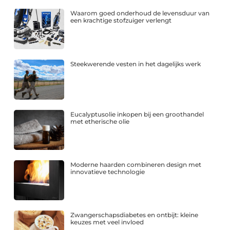
Waarom goed onderhoud de levensduur van
een krachtige stofzuiger verlengt
Steekwerende vesten in het dagelijks werk
Eucalyptusolie inkopen bij een groothandel
met etherische olie
Moderne haarden combineren design met
innovatieve technologie
Zwangerschapsdiabetes en ontbijt: kleine
keuzes met veel invloed