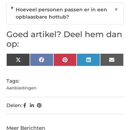
Hoeveel personen passen er in een
▼
opblaasbare hottub?
Goed artikel? Deel hem dan
op:
X
Facebook
Pinterest
LinkedIn
Email
(Twitter)
Tags:
Aanbiedingen
Delen:
Meer Berichten