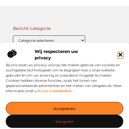
Bericht categorie
Wij respecteren uw
Onze informatie
privacy
Bij ons staat uw privacy voorop.We maken gebruik van cookies en
Linkbuilding Kopen: Wat Je Moet Weten Voor Succesvolle SEO
Zo Verdien Jij Geld met je Website: Praktische Strategieën voor Online Inkomsten
soortgelijke technologieën om te begrijpen hoe u onze website
gebruikt én om uw ervaring zo waardevol mogelijk te maken.
Cookies hebben diverse functies, zoals het tonen van
gepersonaliseerde advertenties en het meten van sitegebruik. Meer
informatie vindt u in
ons cookiebeleid
.
Jouw slimme startpunt voor inspiratie en kennis
— Verken prikkelende blogs, slimme inzichten en praktische
Accepteren
tips voor een bewuster en slimmer leven. Alles overzichtelijk
verzameld op één platform. Begin vandaag nog op living-
Weigeren
smart.nl!