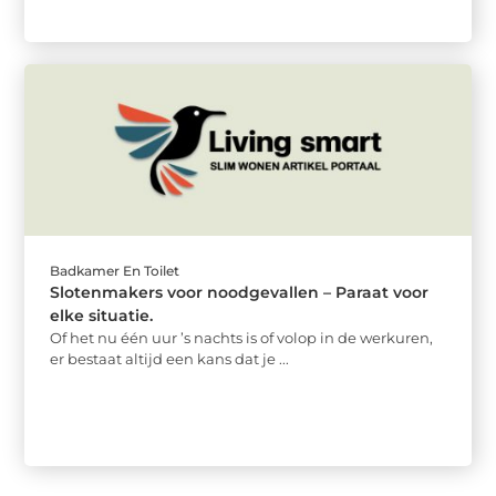
Badkamer En Toilet
Slotenmakers voor noodgevallen – Paraat voor
elke situatie.
Of het nu één uur ’s nachts is of volop in de werkuren,
er bestaat altijd een kans dat je ...