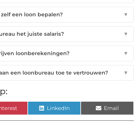
n zelf een loon bepalen?
▼
reau het juiste salaris?
▼
ijven loonberekeningen?
▼
s aan een loonbureau toe te vertrouwen?
▼
p:
nterest
LinkedIn
Email