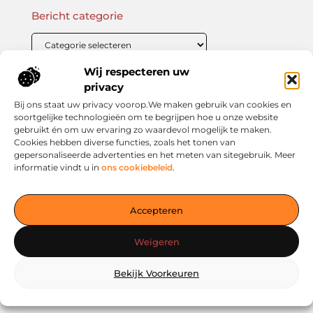
Bericht categorie
Wij respecteren uw
Onze informatie
privacy
Bij ons staat uw privacy voorop.We maken gebruik van cookies en
Linkbuilding Kopen: Wat Je Moet Weten Voor Succesvolle SEO
Zo Verdien Jij Geld met je Website: Praktische Strategieën voor Online Inkomsten
soortgelijke technologieën om te begrijpen hoe u onze website
gebruikt én om uw ervaring zo waardevol mogelijk te maken.
Cookies hebben diverse functies, zoals het tonen van
gepersonaliseerde advertenties en het meten van sitegebruik. Meer
informatie vindt u in
ons cookiebeleid
.
Jouw slimme startpunt voor inspiratie en kennis
— Verken prikkelende blogs, slimme inzichten en praktische
Accepteren
tips voor een bewuster en slimmer leven. Alles overzichtelijk
verzameld op één platform. Begin vandaag nog op living-
Weigeren
smart.nl!
Bekijk Voorkeuren
@2025
www.living-smart.nl
.All Right Reserved.