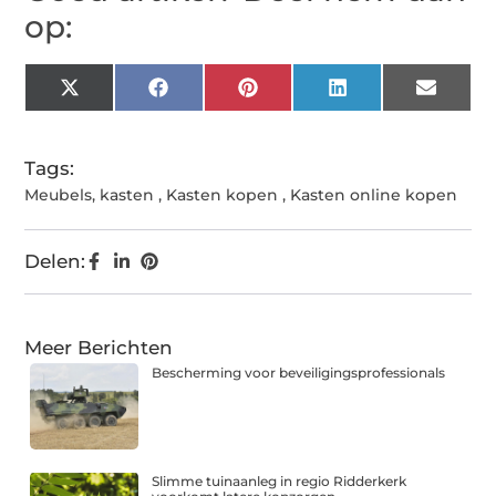
op:
X
Facebook
Pinterest
LinkedIn
Email
(Twitter)
Tags:
Meubels
,
kasten
,
Kasten kopen
,
Kasten online kopen
Delen:
Meer Berichten
Bescherming voor beveiligingsprofessionals
Slimme tuinaanleg in regio Ridderkerk