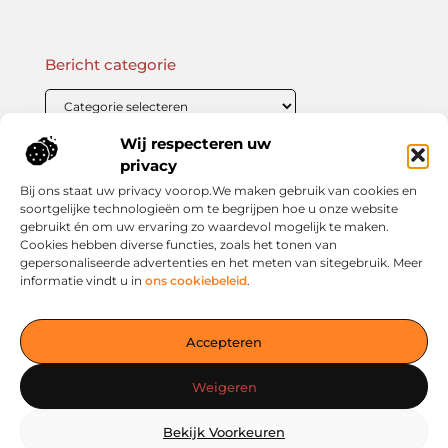
Bericht categorie
Wij respecteren uw
Onze informatie
privacy
Bij ons staat uw privacy voorop.We maken gebruik van cookies en
Linkbuilding Kopen: Wat Je Moet Weten Voor Succesvolle SEO
Zo Verdien Jij Geld met je Website: Praktische Strategieën voor Online Inkomsten
soortgelijke technologieën om te begrijpen hoe u onze website
gebruikt én om uw ervaring zo waardevol mogelijk te maken.
Cookies hebben diverse functies, zoals het tonen van
gepersonaliseerde advertenties en het meten van sitegebruik. Meer
informatie vindt u in
ons cookiebeleid
.
Jouw slimme startpunt voor inspiratie en kennis
— Verken prikkelende blogs, slimme inzichten en praktische
Accepteren
tips voor een bewuster en slimmer leven. Alles overzichtelijk
verzameld op één platform. Begin vandaag nog op living-
Weigeren
smart.nl!
Bekijk Voorkeuren