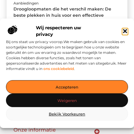
Aanbiedingen
Droogloopmaten die het verschil maken: De
beste plekken in huis voor een effectieve
droogloopmat
Wij respecteren uw
Welkom op deze blog over diverse matten die jouw
huis verfraaien, bieden veiligheid, verhogen comfort.
privacy
Je wilt je huis schoon ...
Bij ons staat uw privacy voorop.We maken gebruik van cookies en
soortgelijke technologieën om te begrijpen hoe u onze website
gebruikt én om uw ervaring zo waardevol mogelijk te maken.
Cookies hebben diverse functies, zoals het tonen van
gepersonaliseerde advertenties en het meten van sitegebruik. Meer
informatie vindt u in
ons cookiebeleid
.
Accepteren
Bericht categorie
Weigeren
Bekijk Voorkeuren
Onze informatie