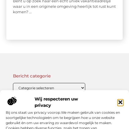
Bent u op zoek naar een écht uniek vakantieadresje
waar u in een originele omgeving heerlijk tot rust kunt
komen? ...
Bericht categorie
Wij respecteren uw
Onze informatie
privacy
Bij ons staat uw privacy voorop.We maken gebruik van cookies en
Linkbuilding Kopen: Wat Je Moet Weten Voor Succesvolle SEO
Zo Verdien Jij Geld met je Website: Praktische Strategieën voor Online Inkomsten
soortgelijke technologieën om te begrijpen hoe u onze website
gebruikt én om uw ervaring zo waardevol mogelijk te maken.
Cookies hebben diverse functies, zoals het tonen van