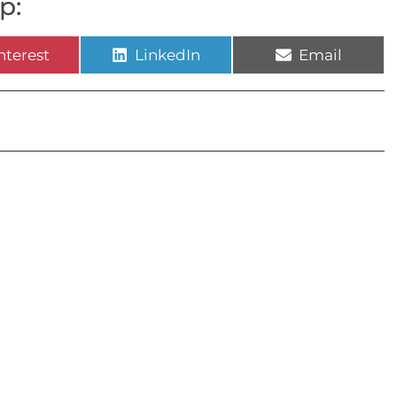
p:
nterest
LinkedIn
Email