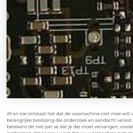
Af en toe ontstaat het dat de wasmachine niet mee wilt
belangrijke beslissing die onderzoek en aandacht vereist
betekent dit niet per se dat je die moet vervangen, voora