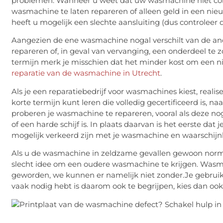
problemen. Wanneer u weet dat uw wasmachine niet cor
wasmachine te laten repareren of alleen geld in een nieu
heeft u mogelijk een slechte aansluiting (dus controleer 
Aangezien de ene wasmachine nogal verschilt van de ander
repareren of, in geval van vervanging, een onderdeel te
termijn merk je misschien dat het minder kost om een ​
reparatie van de wasmachine in Utrecht
.
Als je een reparatiebedrijf voor wasmachines kiest, real
korte termijn kunt leren die volledig gecertificeerd is, naa
proberen je wasmachine te repareren, vooral als deze no
of een harde schijf is. In plaats daarvan is het eerste d
mogelijk verkeerd zijn met je wasmachine en waarschijn
Als u de wasmachine in zeldzame gevallen gewoon normaal
slecht idee om een ​​oudere wasmachine te krijgen. Wasm
geworden, we kunnen er namelijk niet zonder.Je gebruikt
vaak nodig hebt is daarom ook te begrijpen, kies dan oo