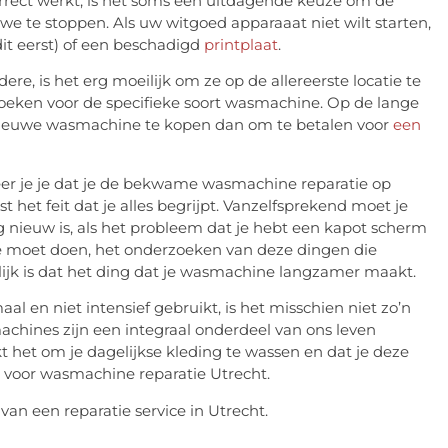
rect werkt, is het soms een uitdagende keuze om de
we te stoppen. Als uw witgoed apparaaat niet wilt starten,
dit eerst) of een beschadigd
printplaat
.
e, is het erg moeilijk om ze op de allereerste locatie te
 zoeken voor de specifieke soort wasmachine. Op de lange
​nieuwe wasmachine te kopen dan om te betalen voor
een
iseer je je dat je de bekwame wasmachine reparatie op
st het feit dat je alles begrijpt. Vanzelfsprekend moet je
g nieuw is, als het probleem dat je hebt een kapot scherm
at je moet doen, het onderzoeken van deze dingen die
lijk is dat het ding dat je wasmachine langzamer maakt.
 en niet intensief gebruikt, is het misschien niet zo’n
achines zijn een integraal onderdeel van ons leven
 het om je dagelijkse kleding te wassen en dat je deze
k voor wasmachine reparatie Utrecht.