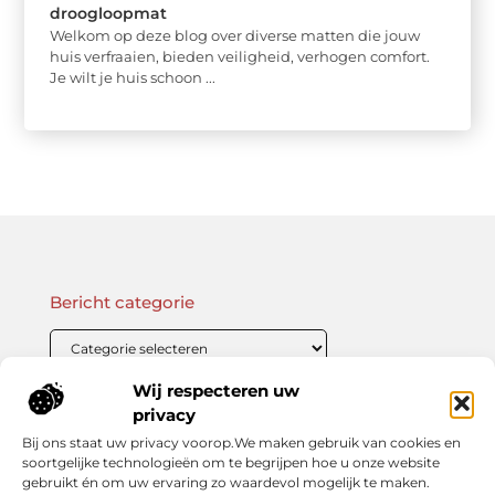
droogloopmat
Welkom op deze blog over diverse matten die jouw
huis verfraaien, bieden veiligheid, verhogen comfort.
Je wilt je huis schoon ...
Bericht categorie
Wij respecteren uw
Onze informatie
privacy
Bij ons staat uw privacy voorop.We maken gebruik van cookies en
Linkbuilding Kopen: Wat Je Moet Weten Voor Succesvolle SEO
Zo Verdien Jij Geld met je Website: Praktische Strategieën voor Online Inkomsten
soortgelijke technologieën om te begrijpen hoe u onze website
gebruikt én om uw ervaring zo waardevol mogelijk te maken.