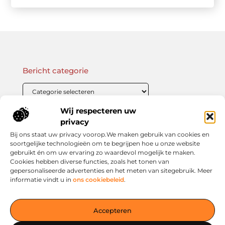
Bericht categorie
Wij respecteren uw
Onze informatie
privacy
Bij ons staat uw privacy voorop.We maken gebruik van cookies en
Linkbuilding Kopen: Wat Je Moet Weten Voor Succesvolle SEO
Zo Verdien Jij Geld met je Website: Praktische Strategieën voor Online Inkomsten
soortgelijke technologieën om te begrijpen hoe u onze website
gebruikt én om uw ervaring zo waardevol mogelijk te maken.
Cookies hebben diverse functies, zoals het tonen van
gepersonaliseerde advertenties en het meten van sitegebruik. Meer
informatie vindt u in
ons cookiebeleid
.
Jouw slimme startpunt voor inspiratie en kennis
— Verken prikkelende blogs, slimme inzichten en praktische
Accepteren
tips voor een bewuster en slimmer leven. Alles overzichtelijk
verzameld op één platform. Begin vandaag nog op living-