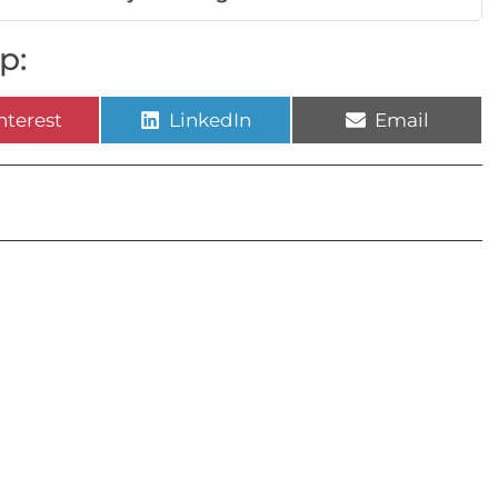
p:
nterest
LinkedIn
Email