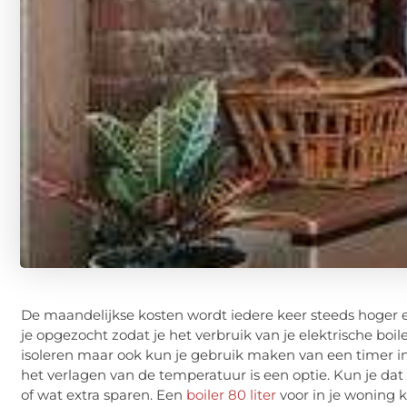
De maandelijkse kosten wordt iedere keer steeds hoger
je opgezocht zodat je het verbruik van je elektrische boi
isoleren maar ook kun je gebruik maken van een timer in
het verlagen van de temperatuur is een optie. Kun je da
of wat extra sparen. Een
boiler 80 liter
voor in je woning k