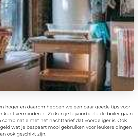
 en hoger en daarom hebben we een paar goede tips voor
ler kunt verminderen. Zo kun je bijvoorbeeld de boiler gaan
 combinatie met het nachttarief dat voordeliger is. Ook
t geld wat je bespaart mooi gebruiken voor leukere dingen
an ook geschikt zijn.