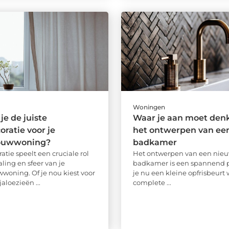
Woningen
je de juiste
Waar je aan moet denk
ratie voor je
het ontwerpen van ee
ouwwoning?
badkamer
tie speelt een cruciale rol
Het ontwerpen van een nie
raling en sfeer van je
badkamer is een spannend pr
oning. Of je nou kiest voor
je nu een kleine opfrisbeurt w
jaloezieën ...
complete ...