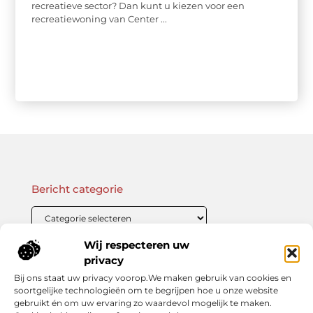
recreatieve sector? Dan kunt u kiezen voor een
recreatiewoning van Center ...
Bericht categorie
Wij respecteren uw
Onze informatie
privacy
Bij ons staat uw privacy voorop.We maken gebruik van cookies en
Linkbuilding Kopen: Wat Je Moet Weten Voor Succesvolle SEO
Zo Verdien Jij Geld met je Website: Praktische Strategieën voor Online Inkomsten
soortgelijke technologieën om te begrijpen hoe u onze website
gebruikt én om uw ervaring zo waardevol mogelijk te maken.