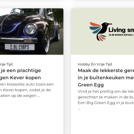
ije Tijd
Hobby En Vrije Tijd
 je een prachtige
Maak de lekkerste ger
gen Kever kopen
in je buitenkeuken met
een klassieke auto zoals een
Green Egg
 Kever kopen, zodat je de
Vind je het prettig om de lek
maken op de wegen ...
gerechten te maken in de bu
Een Big Green Egg in je bu
...