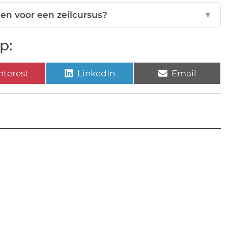
en voor een zeilcursus?
▼
p:
nterest
LinkedIn
Email