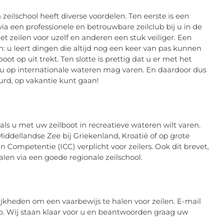
zeilschool heeft diverse voordelen. Ten eerste is een
via een professionele en betrouwbare zeilclub bij u in de
t zeilen voor uzelf en anderen een stuk veiliger. Een
jn: u leert dingen die altijd nog een keer van pas kunnen
ot op uit trekt. Ten slotte is prettig dat u er met het
t u op internationale wateren mag varen. En daardoor dus
urd, op vakantie kunt gaan!
 als u met uw zeilboot in recreatieve wateren wilt varen.
Middellandse Zee bij Griekenland, Kroatië of op grote
 Competentie (ICC) verplicht voor zeilers. Ook dit brevet,
halen via een goede regionale zeilschool.
ijkheden om een vaarbewijs te halen voor zeilen. E-mail
 op. Wij staan klaar voor u en beantwoorden graag uw