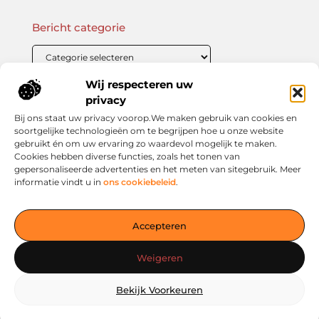
Bericht categorie
Wij respecteren uw
Onze informatie
privacy
Bij ons staat uw privacy voorop.We maken gebruik van cookies en
Linkbuilding Kopen: Wat Je Moet Weten Voor Succesvolle SEO
Zo Verdien Jij Geld met je Website: Praktische Strategieën voor Online Inkomsten
soortgelijke technologieën om te begrijpen hoe u onze website
gebruikt én om uw ervaring zo waardevol mogelijk te maken.
Cookies hebben diverse functies, zoals het tonen van
gepersonaliseerde advertenties en het meten van sitegebruik. Meer
informatie vindt u in
ons cookiebeleid
.
Jouw slimme startpunt voor inspiratie en kennis
— Verken prikkelende blogs, slimme inzichten en praktische
Accepteren
tips voor een bewuster en slimmer leven. Alles overzichtelijk
verzameld op één platform. Begin vandaag nog op living-
Weigeren
smart.nl!
Bekijk Voorkeuren
@2025
www.living-smart.nl
.All Right Reserved.