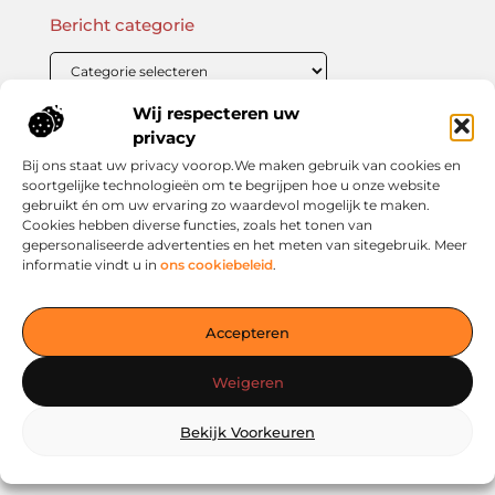
Bericht categorie
Wij respecteren uw
Onze informatie
privacy
Bij ons staat uw privacy voorop.We maken gebruik van cookies en
Linkbuilding Kopen: Wat Je Moet Weten Voor Succesvolle SEO
Zo Verdien Jij Geld met je Website: Praktische Strategieën voor Online Inkomsten
soortgelijke technologieën om te begrijpen hoe u onze website
gebruikt én om uw ervaring zo waardevol mogelijk te maken.
Cookies hebben diverse functies, zoals het tonen van
gepersonaliseerde advertenties en het meten van sitegebruik. Meer
informatie vindt u in
ons cookiebeleid
.
Jouw slimme startpunt voor inspiratie en kennis
— Verken prikkelende blogs, slimme inzichten en praktische
Accepteren
tips voor een bewuster en slimmer leven. Alles overzichtelijk
verzameld op één platform. Begin vandaag nog op living-
Weigeren
smart.nl!
Bekijk Voorkeuren
@2025
www.living-smart.nl
.All Right Reserved.