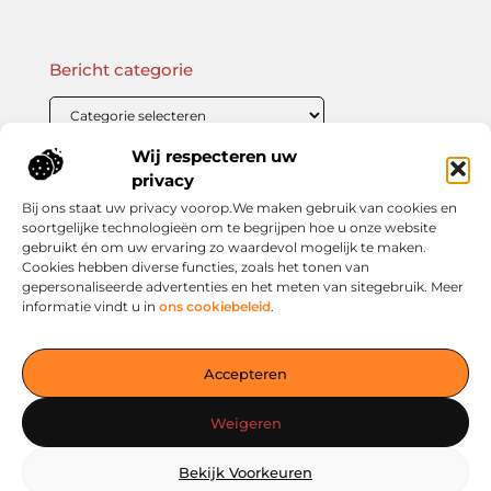
Bericht categorie
Wij respecteren uw
Onze informatie
privacy
Bij ons staat uw privacy voorop.We maken gebruik van cookies en
Linkbuilding Kopen: Wat Je Moet Weten Voor Succesvolle SEO
Zo Verdien Jij Geld met je Website: Praktische Strategieën voor Online Inkomsten
soortgelijke technologieën om te begrijpen hoe u onze website
gebruikt én om uw ervaring zo waardevol mogelijk te maken.
Cookies hebben diverse functies, zoals het tonen van
gepersonaliseerde advertenties en het meten van sitegebruik. Meer
informatie vindt u in
ons cookiebeleid
.
Jouw slimme startpunt voor inspiratie en kennis
— Verken prikkelende blogs, slimme inzichten en praktische
Accepteren
tips voor een bewuster en slimmer leven. Alles overzichtelijk
verzameld op één platform. Begin vandaag nog op living-
Weigeren
smart.nl!
Bekijk Voorkeuren