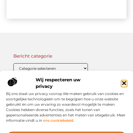
Bericht categorie
Wij respecteren uw
Onze informatie
privacy
Bij ons staat uw privacy voorop.We maken gebruik van cookies en
Linkbuilding Kopen: Wat Je Moet Weten Voor Succesvolle SEO
Zo Verdien Jij Geld met je Website: Praktische Strategieën voor Online Inkomsten
soortgelijke technologieën om te begrijpen hoe u onze website
gebruikt én om uw ervaring zo waardevol mogelijk te maken.
Cookies hebben diverse functies, zoals het tonen van
gepersonaliseerde advertenties en het meten van sitegebruik. Meer
informatie vindt u in
ons cookiebeleid
.
Jouw slimme startpunt voor inspiratie en kennis