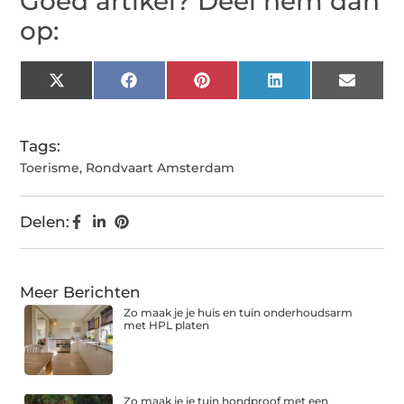
Goed artikel? Deel hem dan
op:
X
Facebook
Pinterest
LinkedIn
Email
(Twitter)
Tags:
Toerisme
,
Rondvaart Amsterdam
Delen:
Meer Berichten
Zo maak je je huis en tuin onderhoudsarm
met HPL platen
Zo maak je je tuin hondproof met een