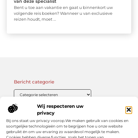
van deze specialist
Bent u toe aan vakantie en gaat u binnenkort uw
volgende reis boeken? Wanneer u van exclusieve
reizen houdt, moet ...
Bericht categorie
Wij respecteren uw
Onze informatie
privacy
Bij ons staat uw privacy voorop.We maken gebruik van cookies en
Linkbuilding Kopen: Wat Je Moet Weten Voor Succesvolle SEO
Zo Verdien Jij Geld met je Website: Praktische Strategieën voor Online Inkomsten
soortgelijke technologieën om te begrijpen hoe u onze website
gebruikt én om uw ervaring zo waardevol mogelijk te maken.
Cookies hebben diverse functies, zoals het tonen van