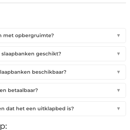
en met opbergruimte?
▼
n slaapbanken geschikt?
▼
 slaapbanken beschikbaar?
▼
ken betaalbaar?
▼
en dat het een uitklapbed is?
▼
p: