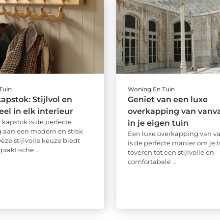
Tuin
Woning En Tuin
apstok: Stijlvol en
Geniet van een luxe
el in elk interieur
overkapping van vanv
 kapstok is de perfecte
in je eigen tuin
 aan een modern en strak
Een luxe overkapping van v
Deze stijlvolle keuze biedt
is de perfecte manier om je 
praktische ...
toveren tot een stijlvolle en
comfortabele ...