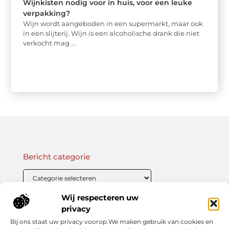
Wijnkisten nodig voor in huis, voor een leuke
verpakking?
Wijn wordt aangeboden in een supermarkt, maar ook
in een slijterij. Wijn is een alcoholische drank die niet
verkocht mag ...
Bericht categorie
Wij respecteren uw
Onze informatie
privacy
Bij ons staat uw privacy voorop.We maken gebruik van cookies en
Linkbuilding Kopen: Wat Je Moet Weten Voor Succesvolle SEO
Zo Verdien Jij Geld met je Website: Praktische Strategieën voor Online Inkomsten