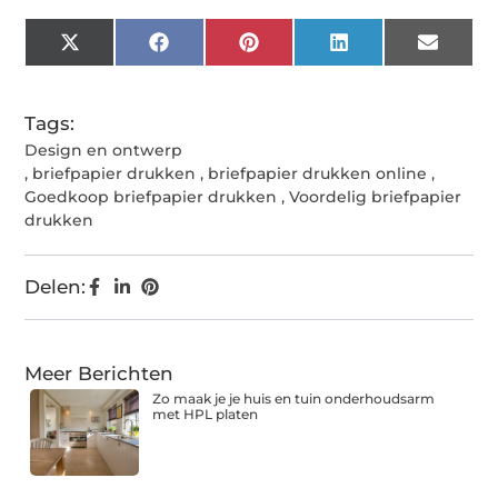
X
Facebook
Pinterest
LinkedIn
Email
(Twitter)
Tags:
Design en ontwerp
,
briefpapier drukken
,
briefpapier drukken online
,
Goedkoop briefpapier drukken
,
Voordelig briefpapier
drukken
Delen:
Meer Berichten
Zo maak je je huis en tuin onderhoudsarm
met HPL platen