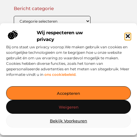
Bericht categorie
Wij respecteren uw
Onze informatie
privacy
Bij ons staat uw privacy voorop.We maken gebruik van cookies en
Linkbuilding Kopen: Wat Je Moet Weten Voor Succesvolle SEO
Zo Verdien Jij Geld met je Website: Praktische Strategieën voor Online Inkomsten
soortgelijke technologieën om te begrijpen hoe u onze website
gebruikt én om uw ervaring zo waardevol mogelijk te maken.
Cookies hebben diverse functies, zoals het tonen van
gepersonaliseerde advertenties en het meten van sitegebruik. Meer
informatie vindt u in
ons cookiebeleid
.
Jouw slimme startpunt voor inspiratie en kennis
— Verken prikkelende blogs, slimme inzichten en praktische
Accepteren
tips voor een bewuster en slimmer leven. Alles overzichtelijk
verzameld op één platform. Begin vandaag nog op living-
Weigeren
smart.nl!
Bekijk Voorkeuren
@2025
www.living-smart.nl
.All Right Reserved.