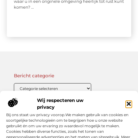
waar u in een originele omgeving heerlijk tot rust kunt
komen? ...
Bericht categorie
Wij respecteren uw
Onze informatie
privacy
Bij ons staat uw privacy voorop.We maken gebruik van cookies en
Linkbuilding Kopen: Wat Je Moet Weten Voor Succesvolle SEO
Zo Verdien Jij Geld met je Website: Praktische Strategieën voor Online Inkomsten
soortgelijke technologieën om te begrijpen hoe u onze website
gebruikt én om uw ervaring zo waardevol mogelijk te maken.
Cookies hebben diverse functies, zoals het tonen van
gepersonaliseerde advertenties en het meten van sitegebruik. Meer