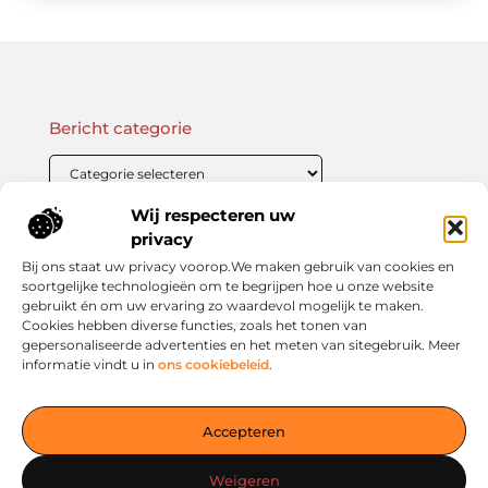
Bericht categorie
Wij respecteren uw
Onze informatie
privacy
Bij ons staat uw privacy voorop.We maken gebruik van cookies en
Linkbuilding Kopen: Wat Je Moet Weten Voor Succesvolle SEO
Zo Verdien Jij Geld met je Website: Praktische Strategieën voor Online Inkomsten
soortgelijke technologieën om te begrijpen hoe u onze website
gebruikt én om uw ervaring zo waardevol mogelijk te maken.
Cookies hebben diverse functies, zoals het tonen van
gepersonaliseerde advertenties en het meten van sitegebruik. Meer
informatie vindt u in
ons cookiebeleid
.
Jouw slimme startpunt voor inspiratie en kennis
— Verken prikkelende blogs, slimme inzichten en praktische
Accepteren
tips voor een bewuster en slimmer leven. Alles overzichtelijk
verzameld op één platform. Begin vandaag nog op living-
Weigeren
smart.nl!