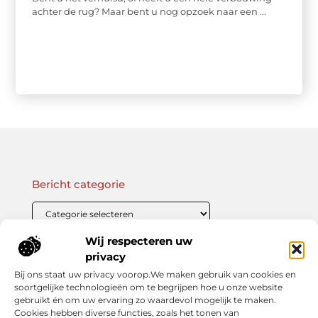
achter de rug? Maar bent u nog opzoek naar een ...
Bericht categorie
Wij respecteren uw
Onze informatie
privacy
Bij ons staat uw privacy voorop.We maken gebruik van cookies en
Linkbuilding Kopen: Wat Je Moet Weten Voor Succesvolle SEO
Zo Verdien Jij Geld met je Website: Praktische Strategieën voor Online Inkomsten
soortgelijke technologieën om te begrijpen hoe u onze website
gebruikt én om uw ervaring zo waardevol mogelijk te maken.
Cookies hebben diverse functies, zoals het tonen van