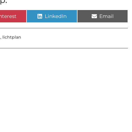
p:
nterest
LinkedIn
Email
,
lichtplan