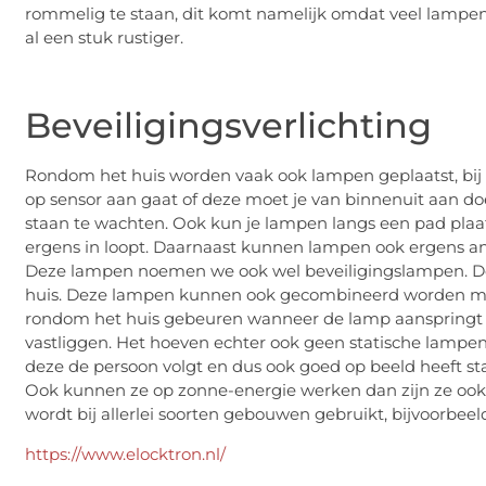
rommelig te staan, dit komt namelijk omdat veel lampen in
al een stuk rustiger.
Beveiligingsverlichting
Rondom het huis worden vaak ook lampen geplaatst, bij d
op sensor aan gaat of deze moet je van binnenuit aan do
staan te wachten. Ook kun je lampen langs een pad plaat
ergens in loopt. Daarnaast kunnen lampen ook ergens an
Deze lampen noemen we ook wel beveiligingslampen. D
huis. Deze lampen kunnen ook gecombineerd worden met 
rondom het huis gebeuren wanneer de lamp aanspringt e
vastliggen. Het hoeven echter ook geen statische lampen 
deze de persoon volgt en dus ook goed op beeld heeft sta
Ook kunnen ze op zonne-energie werken dan zijn ze ook n
wordt bij allerlei soorten gebouwen gebruikt, bijvoorbee
https://www.elocktron.nl/