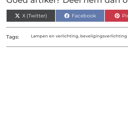
Goed artikel? Deel hem dan o
X (Twitter)
Facebook
Pi
Lampen en verlichting
,
beveligingsverlichting
Tags: