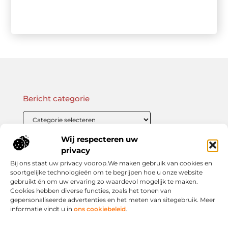
Bericht categorie
Wij respecteren uw
Onze informatie
privacy
Bij ons staat uw privacy voorop.We maken gebruik van cookies en
Linkbuilding Kopen: Wat Je Moet Weten Voor Succesvolle SEO
Zo Verdien Jij Geld met je Website: Praktische Strategieën voor Online Inkomsten
soortgelijke technologieën om te begrijpen hoe u onze website
gebruikt én om uw ervaring zo waardevol mogelijk te maken.
Cookies hebben diverse functies, zoals het tonen van
gepersonaliseerde advertenties en het meten van sitegebruik. Meer
informatie vindt u in
ons cookiebeleid
.
Jouw slimme startpunt voor inspiratie en kennis