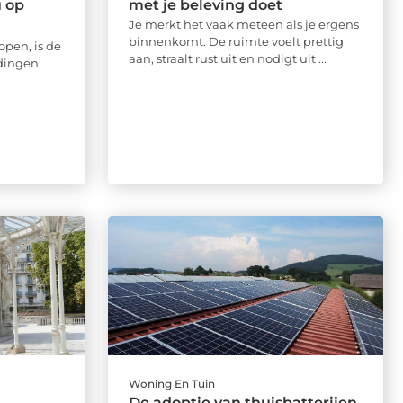
 op
met je beleving doet
Je merkt het vaak meteen als je ergens
binnenkomt. De ruimte voelt prettig
pen, is de
aan, straalt rust uit en nodigt uit ...
 dingen
Woning En Tuin
De adoptie van thuisbatterijen