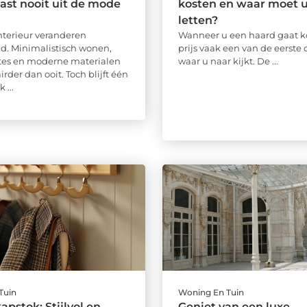
st nooit uit de mode
kosten en waar moet u
letten?
interieur veranderen
Wanneer u een haard gaat ko
d. Minimalistisch wonen,
prijs vaak een van de eerste
tes en moderne materialen
waar u naar kijkt. De ...
irder dan ooit. Toch blijft één
 ...
Tuin
Woning En Tuin
apstok: Stijlvol en
Geniet van een luxe