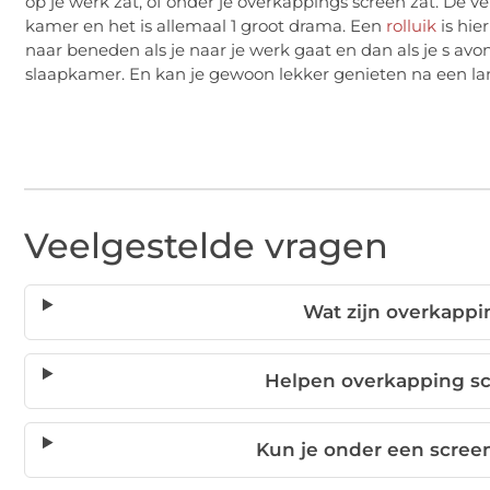
op je werk zat, of onder je overkappings screen zat. De v
kamer en het is allemaal 1 groot drama. Een
rolluik
is hie
naar beneden als je naar je werk gaat en dan als je s avo
slaapkamer. En kan je gewoon lekker genieten na een la
Veelgestelde vragen
Wat zijn overkappi
Helpen overkapping s
Kun je onder een screen