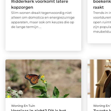
Ridderkerk voorkomt latere
boekenka
kopzorgen
raakt
Slim wonen draait tegenwoordig niet
Trends in 
alleen om domotica en energiezuinige
voortduren
apparaten, maar ook om keuzes die op
open ruim
de lange termijn ...
zijn popula
meubelstuk
Woning En Tuin
Woning En 
Voorjaar in zicht? Dit is het
Zwarte k