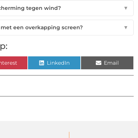
scherming tegen wind?
▼
n met een overkapping screen?
▼
p:
nterest
LinkedIn
Email