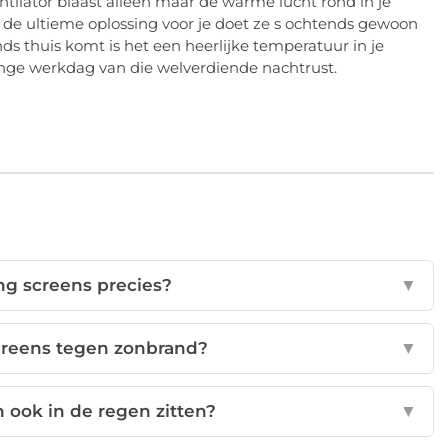
entilator blaast alleen maar de warme lucht rond in je
r de ultieme oplossing voor je doet ze s ochtends gewoon
nds thuis komt is het een heerlijke temperatuur in je
nge werkdag van die welverdiende nachtrust.
ng screens precies?
▼
creens tegen zonbrand?
▼
 ook in de regen zitten?
▼