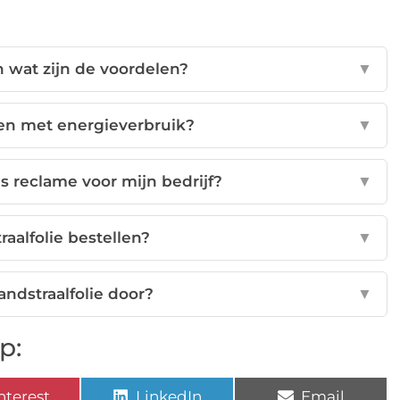
en wat zijn de voordelen?
▼
pen met energieverbruik?
▼
als reclame voor mijn bedrijf?
▼
raalfolie bestellen?
▼
zandstraalfolie door?
▼
p:
nterest
LinkedIn
Email