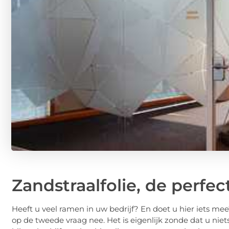
Zandstraalfolie, de perfec
Heeft u veel ramen in uw bedrijf? En doet u hier iets mee
op de tweede vraag nee. Het is eigenlijk zonde dat u nie