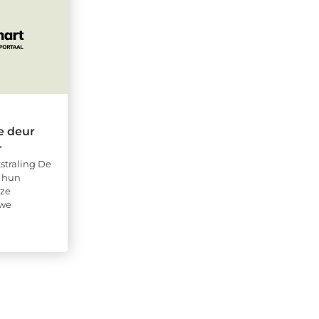
e deur
r
straling De
 hun
ze
 we