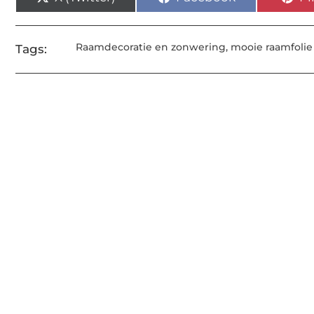
Raamdecoratie en zonwering
,
mooie raamfolie
Tags: