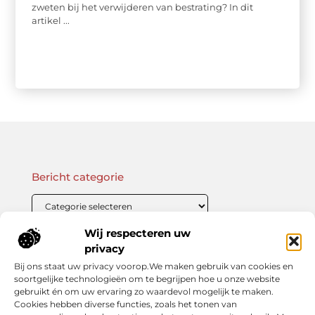
zweten bij het verwijderen van bestrating? In dit
artikel ...
Bericht categorie
Wij respecteren uw
Onze informatie
privacy
Bij ons staat uw privacy voorop.We maken gebruik van cookies en
Linkbuilding Kopen: Wat Je Moet Weten Voor Succesvolle SEO
Zo Verdien Jij Geld met je Website: Praktische Strategieën voor Online Inkomsten
soortgelijke technologieën om te begrijpen hoe u onze website
gebruikt én om uw ervaring zo waardevol mogelijk te maken.
Cookies hebben diverse functies, zoals het tonen van