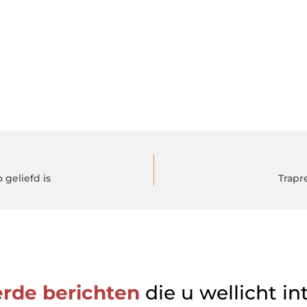
 geliefd is
Trapr
erde berichten
die u wellicht in