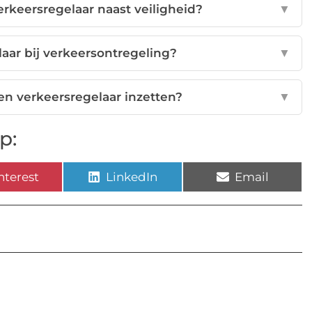
erkeersregelaar naast veiligheid?
▼
aar bij verkeersontregeling?
▼
een verkeersregelaar inzetten?
▼
p:
nterest
LinkedIn
Email