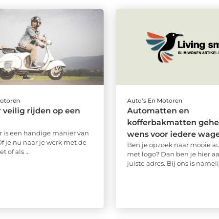
Motoren
Auto's En Motoren
 veilig rijden op een
Automatten en
kofferbakmatten gehe
r is een handige manier van
wens voor iedere wag
Of je nu naar je werk met de
Ben je opzoek naar mooie a
 of als ...
met logo? Dan ben je hier a
juiste adres. Bij ons is namelij