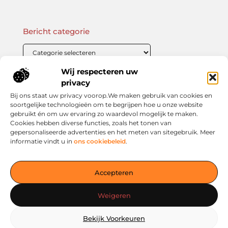
Bericht categorie
Wij respecteren uw
Onze informatie
privacy
Bij ons staat uw privacy voorop.We maken gebruik van cookies en
Linkbuilding Kopen: Wat Je Moet Weten Voor Succesvolle SEO
Zo Verdien Jij Geld met je Website: Praktische Strategieën voor Online Inkomsten
soortgelijke technologieën om te begrijpen hoe u onze website
gebruikt én om uw ervaring zo waardevol mogelijk te maken.
Cookies hebben diverse functies, zoals het tonen van
gepersonaliseerde advertenties en het meten van sitegebruik. Meer
informatie vindt u in
ons cookiebeleid
.
Jouw slimme startpunt voor inspiratie en kennis
— Verken prikkelende blogs, slimme inzichten en praktische
Accepteren
tips voor een bewuster en slimmer leven. Alles overzichtelijk
verzameld op één platform. Begin vandaag nog op living-
Weigeren
smart.nl!
Bekijk Voorkeuren