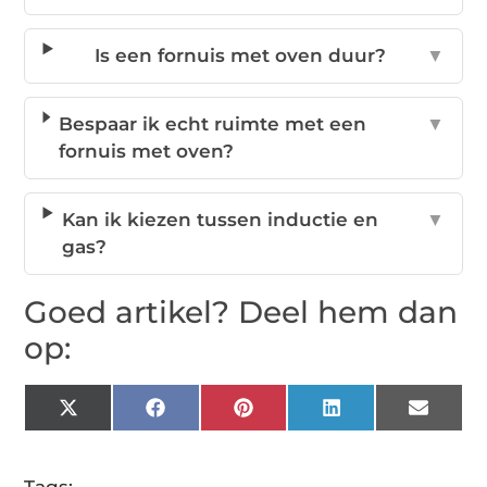
Is een fornuis met oven duur?
▼
Bespaar ik echt ruimte met een
▼
fornuis met oven?
Kan ik kiezen tussen inductie en
▼
gas?
Goed artikel? Deel hem dan
op:
X
Facebook
Pinterest
LinkedIn
Email
(Twitter)