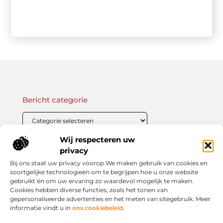
Bericht categorie
Wij respecteren uw
Onze informatie
privacy
Bij ons staat uw privacy voorop.We maken gebruik van cookies en
Linkbuilding Kopen: Wat Je Moet Weten Voor Succesvolle SEO
Zo Verdien Jij Geld met je Website: Praktische Strategieën voor Online Inkomsten
soortgelijke technologieën om te begrijpen hoe u onze website
gebruikt én om uw ervaring zo waardevol mogelijk te maken.
Cookies hebben diverse functies, zoals het tonen van
gepersonaliseerde advertenties en het meten van sitegebruik. Meer
informatie vindt u in
ons cookiebeleid
.
Jouw slimme startpunt voor inspiratie en kennis