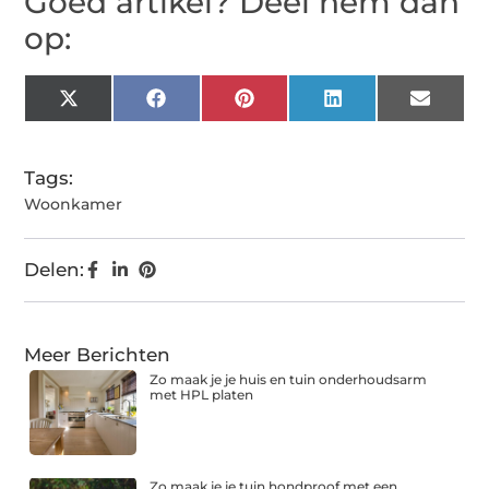
Goed artikel? Deel hem dan
op:
X
Facebook
Pinterest
LinkedIn
Email
(Twitter)
Tags:
Woonkamer
Delen:
Meer Berichten
Zo maak je je huis en tuin onderhoudsarm
met HPL platen
Zo maak je je tuin hondproof met een