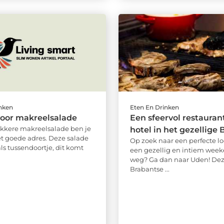
inken
Eten En Drinken
voor makreelsalade
Een sfeervol restauran
ekkere makreelsalade ben je
hotel in het gezellige
et goede adres. Deze salade
Op zoek naar een perfecte lo
 als tussendoortje, dit komt
een gezellig en intiem wee
weg? Ga dan naar Uden! Dez
Brabantse ...