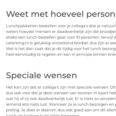
Weet met hoeveel person
Lunchpakketten bestellen voor je collega’s doe je natuurli
weten hoeveel mensen er daadwerkelijk zijn die broodjes b
straks een lunch bestellen gaat voor 10 personen, terwijl 
catereing.nl is gelukkig ontzettend felxibel, dus zijn er e
Wel is het dan zaak dat je dit tijdig voor het lunch bez
heel eenvoudig te regelen en kan in principe binnen en
Speciale wensen
Het kan zijn dat er collega’s zijn met speciale wensen. D
dus ook voor dat je deze wensen van tevoren in kaart hebt
wat hij of zij ook daadwerkelijk lust. Er is niets zo vervel
iemand iets niets lust. Wanneer ze je lunch bezorgen en je
prettig. Je doet er daarom dus ook goed aan om dit allem
lunch op kantoor kunt laten bezorgen.