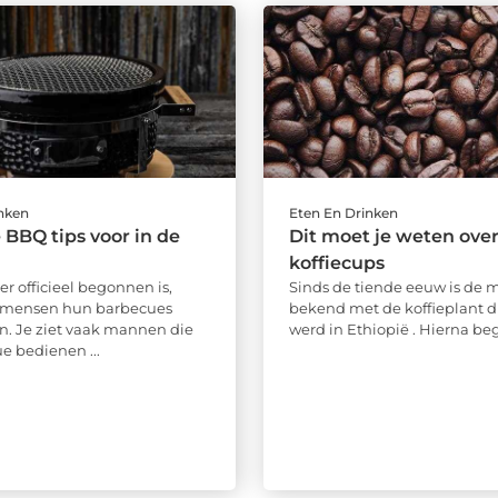
inken
Eten En Drinken
 BBQ tips voor in de
Dit moet je weten ove
koffiecups
r officieel begonnen is,
Sinds de tiende eeuw is de 
l mensen hun barbecues
bekend met de koffieplant d
jn. Je ziet vaak mannen die
werd in Ethiopië . Hierna beg
e bedienen ...