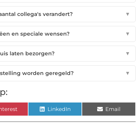
aantal collega's verandert?
▼
iëen en speciale wensen?
▼
huis laten bezorgen?
▼
stelling worden geregeld?
▼
p:
nterest
LinkedIn
Email