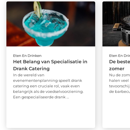
Eten En Drinken
Eten En Dr
Het Belang van Specialisatie in
De beste
Drank Catering
zomer
In de wereld van
Nu de zome
evenementenplanning speelt drank
halen vee
catering een cruciale rol, vaak even
tevoorschi
belangrijk als de voedselvoorziening.
de barbecu
Een gespecialiseerde drank ...