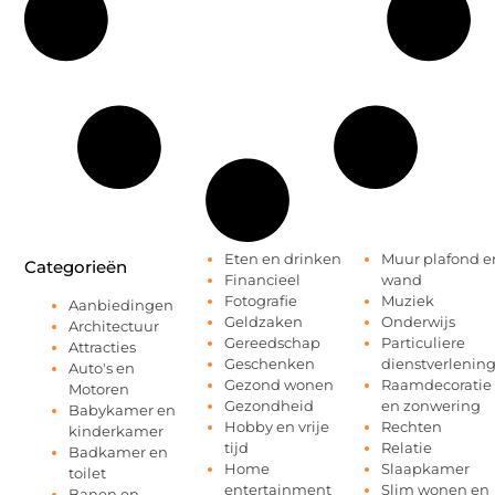
Eten en drinken
Muur plafond e
Categorieën
Financieel
wand
Fotografie
Muziek
Aanbiedingen
Geldzaken
Onderwijs
Architectuur
Gereedschap
Particuliere
Attracties
Geschenken
dienstverlenin
Auto's en
Gezond wonen
Raamdecoratie
Motoren
Gezondheid
en zonwering
Babykamer en
Hobby en vrije
Rechten
kinderkamer
tijd
Relatie
Badkamer en
Home
Slaapkamer
toilet
entertainment
Slim wonen en
Banen en