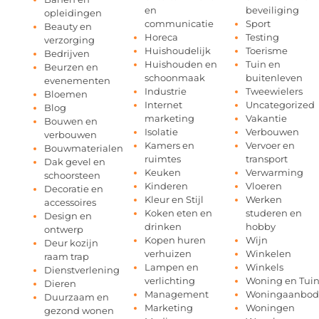
en
beveiliging
opleidingen
communicatie
Sport
Beauty en
Horeca
Testing
verzorging
Huishoudelijk
Toerisme
Bedrijven
Huishouden en
Tuin en
Beurzen en
schoonmaak
buitenleven
evenementen
Industrie
Tweewielers
Bloemen
Internet
Uncategorized
Blog
marketing
Vakantie
Bouwen en
Isolatie
Verbouwen
verbouwen
Kamers en
Vervoer en
Bouwmaterialen
ruimtes
transport
Dak gevel en
Keuken
Verwarming
schoorsteen
Kinderen
Vloeren
Decoratie en
Kleur en Stijl
Werken
accessoires
Koken eten en
studeren en
Design en
drinken
hobby
ontwerp
Kopen huren
Wijn
Deur kozijn
verhuizen
Winkelen
raam trap
Lampen en
Winkels
Dienstverlening
verlichting
Woning en Tui
Dieren
Management
Woningaanbod
Duurzaam en
Marketing
Woningen
gezond wonen