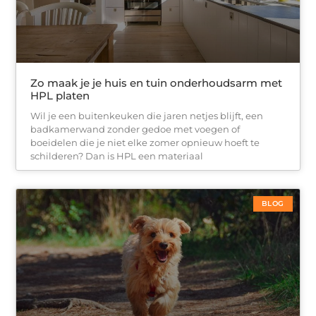
Zo maak je je huis en tuin onderhoudsarm met
HPL platen
Wil je een buitenkeuken die jaren netjes blijft, een
badkamerwand zonder gedoe met voegen of
boeidelen die je niet elke zomer opnieuw hoeft te
schilderen? Dan is HPL een materiaal
BLOG