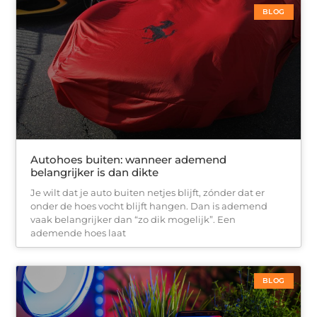
BLOG
Autohoes buiten: wanneer ademend
belangrijker is dan dikte
Je wilt dat je auto buiten netjes blijft, zónder dat er
onder de hoes vocht blijft hangen. Dan is ademend
vaak belangrijker dan “zo dik mogelijk”. Een
ademende hoes laat
BLOG