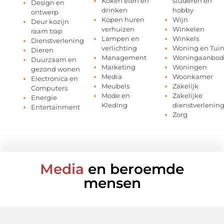
Koken eten en
studeren en
Design en
drinken
hobby
ontwerp
Kopen huren
Wijn
Deur kozijn
verhuizen
Winkelen
raam trap
Lampen en
Winkels
Dienstverlening
verlichting
Woning en Tui
Dieren
Management
Woningaanbod
Duurzaam en
Marketing
Woningen
gezond wonen
Media
Woonkamer
Electronica en
Meubels
Zakelijk
Computers
Mode en
Zakelijke
Energie
Kleding
dienstverlenin
Entertainment
Zorg
Media
en beroemde
mensen