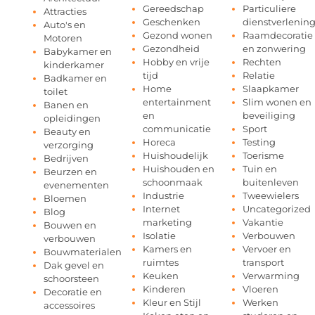
Gereedschap
Particuliere
Attracties
Geschenken
dienstverlenin
Auto's en
Gezond wonen
Raamdecoratie
Motoren
Gezondheid
en zonwering
Babykamer en
Hobby en vrije
Rechten
kinderkamer
tijd
Relatie
Badkamer en
Home
Slaapkamer
toilet
entertainment
Slim wonen en
Banen en
en
beveiliging
opleidingen
communicatie
Sport
Beauty en
Horeca
Testing
verzorging
Huishoudelijk
Toerisme
Bedrijven
Huishouden en
Tuin en
Beurzen en
schoonmaak
buitenleven
evenementen
Industrie
Tweewielers
Bloemen
Internet
Uncategorized
Blog
marketing
Vakantie
Bouwen en
Isolatie
Verbouwen
verbouwen
Kamers en
Vervoer en
Bouwmaterialen
ruimtes
transport
Dak gevel en
Keuken
Verwarming
schoorsteen
Kinderen
Vloeren
Decoratie en
Kleur en Stijl
Werken
accessoires