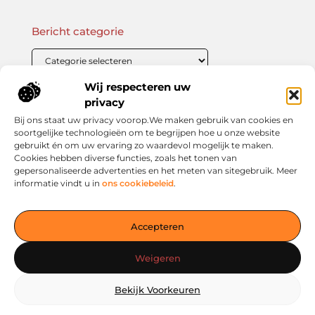
Bericht categorie
Wij respecteren uw
Onze informatie
privacy
Bij ons staat uw privacy voorop.We maken gebruik van cookies en
Linkbuilding Kopen: Wat Je Moet Weten Voor Succesvolle SEO
Zo Verdien Jij Geld met je Website: Praktische Strategieën voor Online Inkomsten
soortgelijke technologieën om te begrijpen hoe u onze website
gebruikt én om uw ervaring zo waardevol mogelijk te maken.
Cookies hebben diverse functies, zoals het tonen van
gepersonaliseerde advertenties en het meten van sitegebruik. Meer
informatie vindt u in
ons cookiebeleid
.
Jouw slimme startpunt voor inspiratie en kennis
— Verken prikkelende blogs, slimme inzichten en praktische
Accepteren
tips voor een bewuster en slimmer leven. Alles overzichtelijk
verzameld op één platform. Begin vandaag nog op living-
Weigeren
smart.nl!
Bekijk Voorkeuren
@2025
www.living-smart.nl
.All Right Reserved.