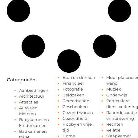
Eten en drinken
Muur plafond e
Categorieën
Financieel
wand
Fotografie
Muziek
Aanbiedingen
Geldzaken
Onderwijs
Architectuur
Gereedschap
Particuliere
Attracties
Geschenken
dienstverlenin
Auto's en
Gezond wonen
Raamdecoratie
Motoren
Gezondheid
en zonwering
Babykamer en
Hobby en vrije
Rechten
kinderkamer
tijd
Relatie
Badkamer en
Home
Slaapkamer
toilet