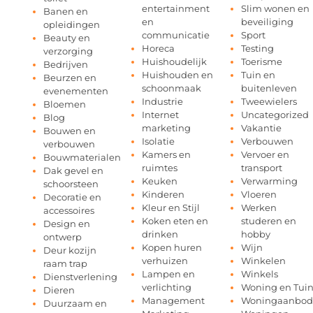
entertainment
Slim wonen en
Banen en
en
beveiliging
opleidingen
communicatie
Sport
Beauty en
Horeca
Testing
verzorging
Huishoudelijk
Toerisme
Bedrijven
Huishouden en
Tuin en
Beurzen en
schoonmaak
buitenleven
evenementen
Industrie
Tweewielers
Bloemen
Internet
Uncategorized
Blog
marketing
Vakantie
Bouwen en
Isolatie
Verbouwen
verbouwen
Kamers en
Vervoer en
Bouwmaterialen
ruimtes
transport
Dak gevel en
Keuken
Verwarming
schoorsteen
Kinderen
Vloeren
Decoratie en
Kleur en Stijl
Werken
accessoires
Koken eten en
studeren en
Design en
drinken
hobby
ontwerp
Kopen huren
Wijn
Deur kozijn
verhuizen
Winkelen
raam trap
Lampen en
Winkels
Dienstverlening
verlichting
Woning en Tui
Dieren
Management
Woningaanbod
Duurzaam en