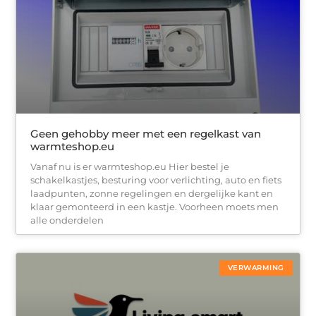
Geen gehobby meer met een regelkast van
warmteshop.eu
Vanaf nu is er warmteshop.eu Hier bestel je
schakelkastjes, besturing voor verlichting, auto en fiets
laadpunten, zonne regelingen en dergelijke kant en
klaar gemonteerd in een kastje. Voorheen moets men
alle onderdelen
VERWARMING