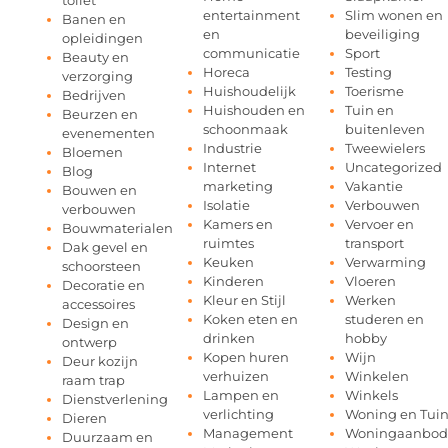
toilet
entertainment
Slim wonen en
Banen en
en
beveiliging
opleidingen
communicatie
Sport
Beauty en
Horeca
Testing
verzorging
Huishoudelijk
Toerisme
Bedrijven
Huishouden en
Tuin en
Beurzen en
schoonmaak
buitenleven
evenementen
Industrie
Tweewielers
Bloemen
Internet
Uncategorized
Blog
marketing
Vakantie
Bouwen en
Isolatie
Verbouwen
verbouwen
Kamers en
Vervoer en
Bouwmaterialen
ruimtes
transport
Dak gevel en
Keuken
Verwarming
schoorsteen
Kinderen
Vloeren
Decoratie en
Kleur en Stijl
Werken
accessoires
Koken eten en
studeren en
Design en
drinken
hobby
ontwerp
Kopen huren
Wijn
Deur kozijn
verhuizen
Winkelen
raam trap
Lampen en
Winkels
Dienstverlening
verlichting
Woning en Tui
Dieren
Management
Woningaanbod
Duurzaam en