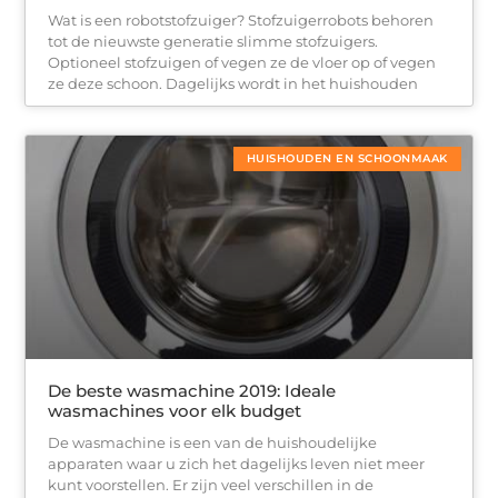
Wat is een robotstofzuiger? Stofzuigerrobots behoren
tot de nieuwste generatie slimme stofzuigers.
Optioneel stofzuigen of vegen ze de vloer op of vegen
ze deze schoon. Dagelijks wordt in het huishouden
HUISHOUDEN EN SCHOONMAAK
De beste wasmachine 2019: Ideale
wasmachines voor elk budget
De wasmachine is een van de huishoudelijke
apparaten waar u zich het dagelijks leven niet meer
kunt voorstellen. Er zijn veel verschillen in de