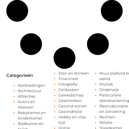
Eten en drinken
Muur plafond e
Categorieën
Financieel
wand
Fotografie
Muziek
Aanbiedingen
Geldzaken
Onderwijs
Architectuur
Gereedschap
Particuliere
Attracties
Geschenken
dienstverlenin
Auto's en
Gezond wonen
Raamdecoratie
Motoren
Gezondheid
en zonwering
Babykamer en
Hobby en vrije
Rechten
kinderkamer
tijd
Relatie
Badkamer en
Home
Slaapkamer