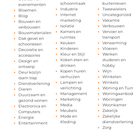
schoonmaak
buitenleven
evenementen
Industrie
Tweewielers
Bloemen
Internet
Uncategorized
Blog
marketing
Vakantie
Bouwen en
Isolatie
Verbouwen
verbouwen
Kamers en
Vervoer en
Bouwmaterialen
ruimtes
transport
Dak gevel en
Keuken
Verwarming
schoorsteen
Kinderen
Vloeren
Decoratie en
Kleur en Stijl
Werken
accessoires
Koken eten en
studeren en
Design en
drinken
hobby
ontwerp
Kopen huren
Wijn
Deur kozijn
verhuizen
Winkelen
raam trap
Lampen en
Winkels
Dienstverlening
verlichting
Woning en Tui
Dieren
Management
Woningaanbod
Duurzaam en
Marketing
Woningen
gezond wonen
Media
Woonkamer
Electronica en
Meubels
Zakelijk
Computers
Mode en
Zakelijke
Energie
Kleding
dienstverlenin
Entertainment
Zorg