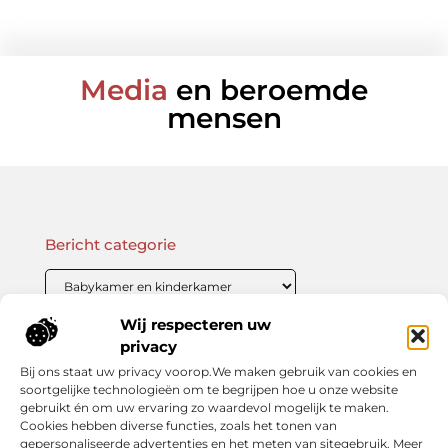
Media
en beroemde
mensen
Bericht categorie
Wij respecteren uw
Onze informatie
privacy
Bij ons staat uw privacy voorop.We maken gebruik van cookies en
Linkbuilding Kopen: Wat Je Moet Weten Voor Succesvolle SEO
Zo Verdien Jij Geld met je Website: Praktische Strategieën voor Online Inkomsten
soortgelijke technologieën om te begrijpen hoe u onze website
gebruikt én om uw ervaring zo waardevol mogelijk te maken.
Cookies hebben diverse functies, zoals het tonen van
gepersonaliseerde advertenties en het meten van sitegebruik. Meer