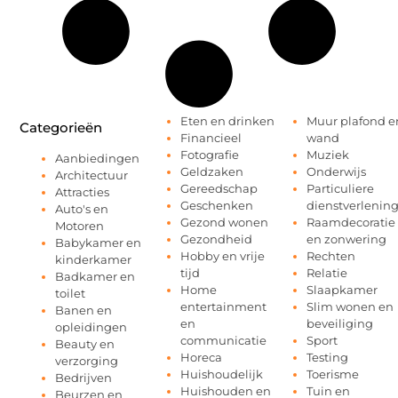
Eten en drinken
Muur plafond e
Categorieën
Financieel
wand
Fotografie
Muziek
Aanbiedingen
Geldzaken
Onderwijs
Architectuur
Gereedschap
Particuliere
Attracties
Geschenken
dienstverlenin
Auto's en
Gezond wonen
Raamdecoratie
Motoren
Gezondheid
en zonwering
Babykamer en
Hobby en vrije
Rechten
kinderkamer
tijd
Relatie
Badkamer en
Home
Slaapkamer
toilet
entertainment
Slim wonen en
Banen en
en
beveiliging
opleidingen
communicatie
Sport
Beauty en
Horeca
Testing
verzorging
Huishoudelijk
Toerisme
Bedrijven
Huishouden en
Tuin en
Beurzen en