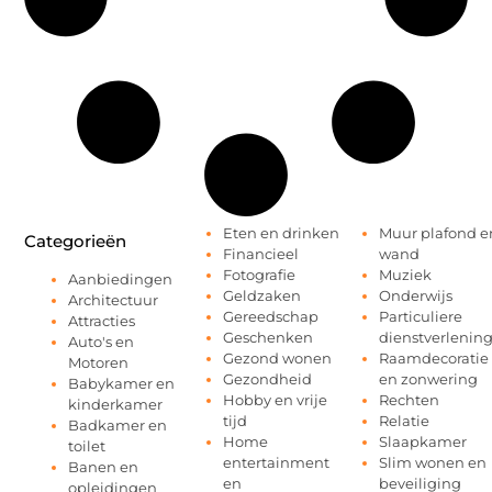
Eten en drinken
Muur plafond e
Categorieën
Financieel
wand
Fotografie
Muziek
Aanbiedingen
Geldzaken
Onderwijs
Architectuur
Gereedschap
Particuliere
Attracties
Geschenken
dienstverlenin
Auto's en
Gezond wonen
Raamdecoratie
Motoren
Gezondheid
en zonwering
Babykamer en
Hobby en vrije
Rechten
kinderkamer
tijd
Relatie
Badkamer en
Home
Slaapkamer
toilet
entertainment
Slim wonen en
Banen en
en
beveiliging
opleidingen