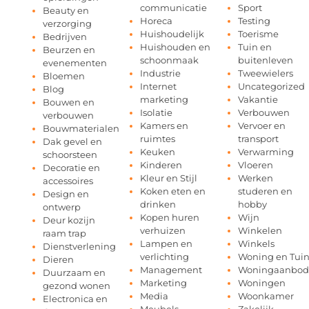
communicatie
Sport
Beauty en
Horeca
Testing
verzorging
Huishoudelijk
Toerisme
Bedrijven
Huishouden en
Tuin en
Beurzen en
schoonmaak
buitenleven
evenementen
Industrie
Tweewielers
Bloemen
Internet
Uncategorized
Blog
marketing
Vakantie
Bouwen en
Isolatie
Verbouwen
verbouwen
Kamers en
Vervoer en
Bouwmaterialen
ruimtes
transport
Dak gevel en
Keuken
Verwarming
schoorsteen
Kinderen
Vloeren
Decoratie en
Kleur en Stijl
Werken
accessoires
Koken eten en
studeren en
Design en
drinken
hobby
ontwerp
Kopen huren
Wijn
Deur kozijn
verhuizen
Winkelen
raam trap
Lampen en
Winkels
Dienstverlening
verlichting
Woning en Tui
Dieren
Management
Woningaanbod
Duurzaam en
Marketing
Woningen
gezond wonen
Media
Woonkamer
Electronica en