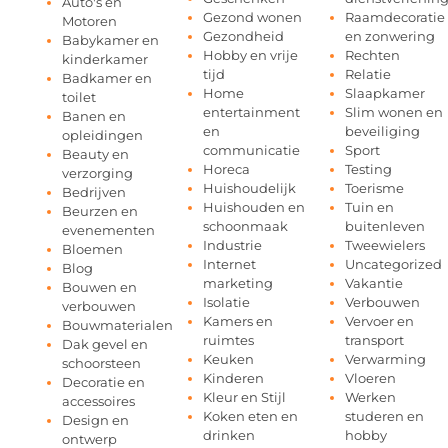
Auto's en
Gezond wonen
Raamdecoratie
Motoren
Gezondheid
en zonwering
Babykamer en
Hobby en vrije
Rechten
kinderkamer
tijd
Relatie
Badkamer en
Home
Slaapkamer
toilet
entertainment
Slim wonen en
Banen en
en
beveiliging
opleidingen
communicatie
Sport
Beauty en
Horeca
Testing
verzorging
Huishoudelijk
Toerisme
Bedrijven
Huishouden en
Tuin en
Beurzen en
schoonmaak
buitenleven
evenementen
Industrie
Tweewielers
Bloemen
Internet
Uncategorized
Blog
marketing
Vakantie
Bouwen en
Isolatie
Verbouwen
verbouwen
Kamers en
Vervoer en
Bouwmaterialen
ruimtes
transport
Dak gevel en
Keuken
Verwarming
schoorsteen
Kinderen
Vloeren
Decoratie en
Kleur en Stijl
Werken
accessoires
Koken eten en
studeren en
Design en
drinken
hobby
ontwerp