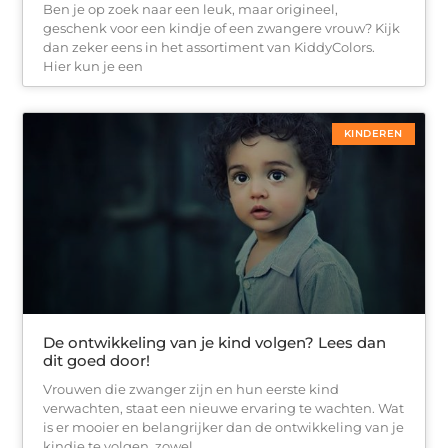
Ben je op zoek naar een leuk, maar origineel,
geschenk voor een kindje of een zwangere vrouw? Kijk
dan zeker eens in het assortiment van KiddyColors.
Hier kun je een
KINDEREN
De ontwikkeling van je kind volgen? Lees dan
dit goed door!
Vrouwen die zwanger zijn en hun eerste kind
verwachten, staat een nieuwe ervaring te wachten. Wat
is er mooier en belangrijker dan de ontwikkeling van je
kindje te volgen, zowel