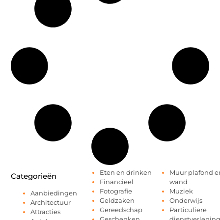
Eten en drinken
Muur plafond e
Categorieën
Financieel
wand
Fotografie
Muziek
Aanbiedingen
Geldzaken
Onderwijs
Architectuur
Gereedschap
Particuliere
Attracties
Geschenken
dienstverlenin