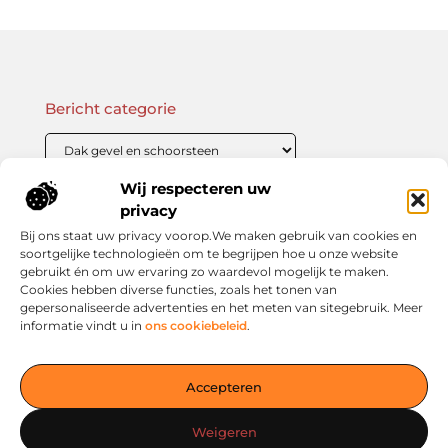
Bericht categorie
Wij respecteren uw
Onze informatie
privacy
Bij ons staat uw privacy voorop.We maken gebruik van cookies en
Linkbuilding Kopen: Wat Je Moet Weten Voor Succesvolle SEO
Zo Verdien Jij Geld met je Website: Praktische Strategieën voor Online Inkomsten
soortgelijke technologieën om te begrijpen hoe u onze website
gebruikt én om uw ervaring zo waardevol mogelijk te maken.
Cookies hebben diverse functies, zoals het tonen van
gepersonaliseerde advertenties en het meten van sitegebruik. Meer
informatie vindt u in
ons cookiebeleid
.
Jouw slimme startpunt voor inspiratie en kennis
— Verken prikkelende blogs, slimme inzichten en praktische
Accepteren
tips voor een bewuster en slimmer leven. Alles overzichtelijk
verzameld op één platform. Begin vandaag nog op living-
Weigeren
smart.nl!