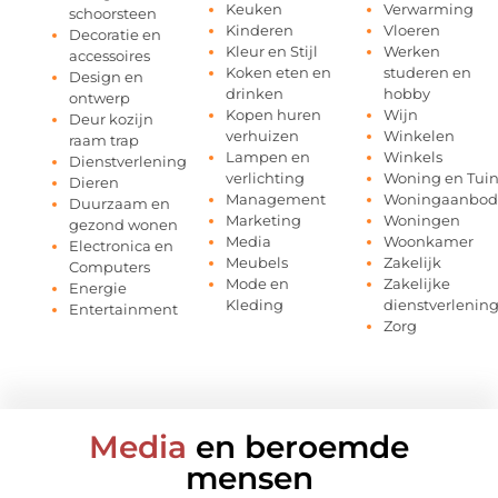
Keuken
Verwarming
schoorsteen
Kinderen
Vloeren
Decoratie en
Kleur en Stijl
Werken
accessoires
Koken eten en
studeren en
Design en
drinken
hobby
ontwerp
Kopen huren
Wijn
Deur kozijn
verhuizen
Winkelen
raam trap
Lampen en
Winkels
Dienstverlening
verlichting
Woning en Tui
Dieren
Management
Woningaanbod
Duurzaam en
Marketing
Woningen
gezond wonen
Media
Woonkamer
Electronica en
Meubels
Zakelijk
Computers
Mode en
Zakelijke
Energie
Kleding
dienstverlenin
Entertainment
Zorg
Media
en beroemde
mensen