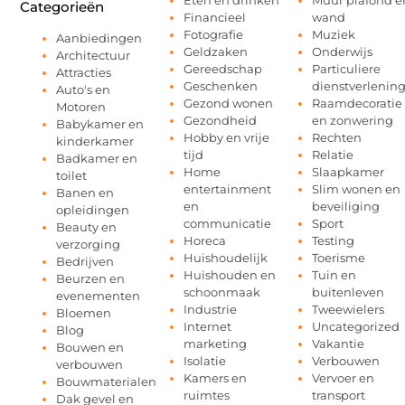
Eten en drinken
Muur plafond e
Categorieën
Financieel
wand
Fotografie
Muziek
Aanbiedingen
Geldzaken
Onderwijs
Architectuur
Gereedschap
Particuliere
Attracties
Geschenken
dienstverlenin
Auto's en
Gezond wonen
Raamdecoratie
Motoren
Gezondheid
en zonwering
Babykamer en
Hobby en vrije
Rechten
kinderkamer
tijd
Relatie
Badkamer en
Home
Slaapkamer
toilet
entertainment
Slim wonen en
Banen en
en
beveiliging
opleidingen
communicatie
Sport
Beauty en
Horeca
Testing
verzorging
Huishoudelijk
Toerisme
Bedrijven
Huishouden en
Tuin en
Beurzen en
schoonmaak
buitenleven
evenementen
Industrie
Tweewielers
Bloemen
Internet
Uncategorized
Blog
marketing
Vakantie
Bouwen en
Isolatie
Verbouwen
verbouwen
Kamers en
Vervoer en
Bouwmaterialen
ruimtes
transport
Dak gevel en