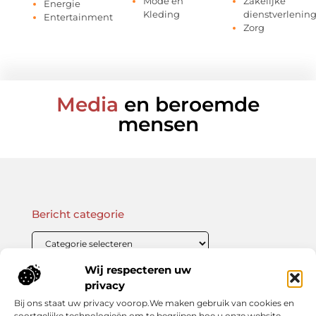
Mode en
Zakelijke
Energie
Kleding
dienstverlenin
Entertainment
Zorg
Media
en beroemde
mensen
Bericht categorie
Wij respecteren uw
Onze informatie
privacy
Bij ons staat uw privacy voorop.We maken gebruik van cookies en
Linkbuilding Kopen: Wat Je Moet Weten Voor Succesvolle SEO
Zo Verdien Jij Geld met je Website: Praktische Strategieën voor Online Inkomsten
soortgelijke technologieën om te begrijpen hoe u onze website