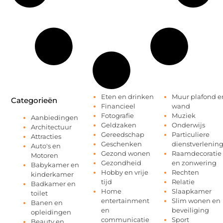
Eten en drinken
Muur plafond e
Categorieën
Financieel
wand
Fotografie
Muziek
Aanbiedingen
Geldzaken
Onderwijs
Architectuur
Gereedschap
Particuliere
Attracties
Geschenken
dienstverlenin
Auto's en
Gezond wonen
Raamdecoratie
Motoren
Gezondheid
en zonwering
Babykamer en
Hobby en vrije
Rechten
kinderkamer
tijd
Relatie
Badkamer en
Home
Slaapkamer
toilet
entertainment
Slim wonen en
Banen en
en
beveiliging
opleidingen
communicatie
Sport
Beauty en