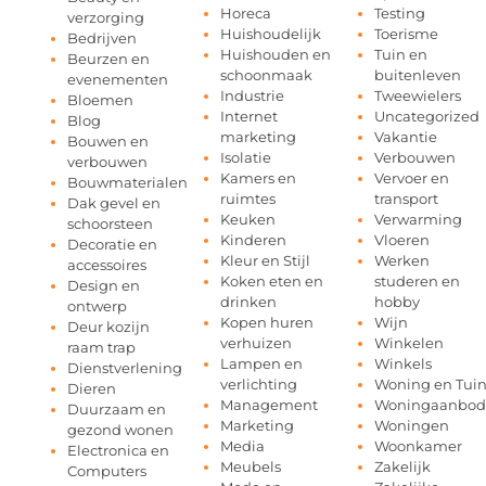
Horeca
Testing
verzorging
Huishoudelijk
Toerisme
Bedrijven
Huishouden en
Tuin en
Beurzen en
schoonmaak
buitenleven
evenementen
Industrie
Tweewielers
Bloemen
Internet
Uncategorized
Blog
marketing
Vakantie
Bouwen en
Isolatie
Verbouwen
verbouwen
Kamers en
Vervoer en
Bouwmaterialen
ruimtes
transport
Dak gevel en
Keuken
Verwarming
schoorsteen
Kinderen
Vloeren
Decoratie en
Kleur en Stijl
Werken
accessoires
Koken eten en
studeren en
Design en
drinken
hobby
ontwerp
Kopen huren
Wijn
Deur kozijn
verhuizen
Winkelen
raam trap
Lampen en
Winkels
Dienstverlening
verlichting
Woning en Tui
Dieren
Management
Woningaanbod
Duurzaam en
Marketing
Woningen
gezond wonen
Media
Woonkamer
Electronica en
Meubels
Zakelijk
Computers