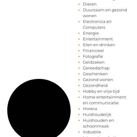
Dieren
Duurzaam en gezond
wonen
Electronica en
Computers
Energie
Entertainment
Eten en drinken
Financieel
Fotografie
Geldzaken
Gereedschap
Geschenken
Gezond wonen
Gezondheid
Hobby en vrije tijd
Home entertainment
en communicatie
Horeca
Huishoudelijk
Huishouden en
schoonmaak
Industrie