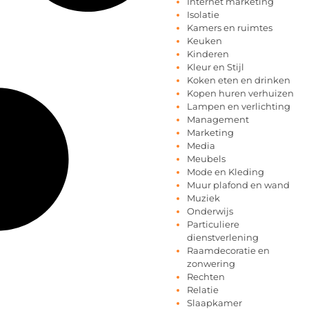
Internet marketing
Isolatie
Kamers en ruimtes
Keuken
Kinderen
Kleur en Stijl
Koken eten en drinken
Kopen huren verhuizen
Lampen en verlichting
Management
Marketing
Media
Meubels
Mode en Kleding
Muur plafond en wand
Muziek
Onderwijs
Particuliere
dienstverlening
Raamdecoratie en
zonwering
Rechten
Relatie
Slaapkamer