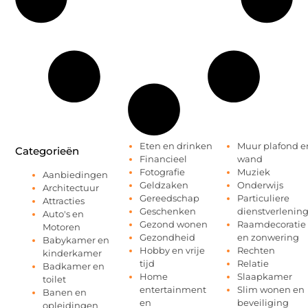
Eten en drinken
Muur plafond e
Categorieën
Financieel
wand
Fotografie
Muziek
Aanbiedingen
Geldzaken
Onderwijs
Architectuur
Gereedschap
Particuliere
Attracties
Geschenken
dienstverlenin
Auto's en
Gezond wonen
Raamdecoratie
Motoren
Gezondheid
en zonwering
Babykamer en
Hobby en vrije
Rechten
kinderkamer
tijd
Relatie
Badkamer en
Home
Slaapkamer
toilet
entertainment
Slim wonen en
Banen en
en
beveiliging
opleidingen