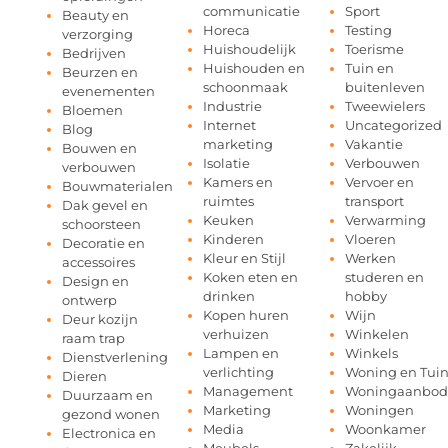
communicatie
Sport
Beauty en
Horeca
Testing
verzorging
Huishoudelijk
Toerisme
Bedrijven
Huishouden en
Tuin en
Beurzen en
schoonmaak
buitenleven
evenementen
Industrie
Tweewielers
Bloemen
Internet
Uncategorized
Blog
marketing
Vakantie
Bouwen en
Isolatie
Verbouwen
verbouwen
Kamers en
Vervoer en
Bouwmaterialen
ruimtes
transport
Dak gevel en
Keuken
Verwarming
schoorsteen
Kinderen
Vloeren
Decoratie en
Kleur en Stijl
Werken
accessoires
Koken eten en
studeren en
Design en
drinken
hobby
ontwerp
Kopen huren
Wijn
Deur kozijn
verhuizen
Winkelen
raam trap
Lampen en
Winkels
Dienstverlening
verlichting
Woning en Tui
Dieren
Management
Woningaanbod
Duurzaam en
Marketing
Woningen
gezond wonen
Media
Woonkamer
Electronica en